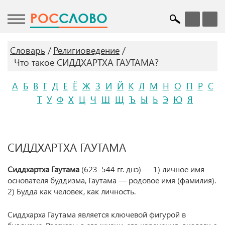
POC
СЛОВО
Словарь
Религиоведение
Что такое СИДДХАРТХА ГАУТАМА?
А
Б
В
Г
Д
Е
Ё
Ж
З
И
Й
К
Л
М
Н
О
П
Р
С
Т
У
Ф
Х
Ц
Ч
Ш
Щ
Ъ
Ы
Ь
Э
Ю
Я
СИДДХАРТХА ГАУТАМА
Сиддхартха Гаутама
(623–544 гг. днэ) — 1) личное имя
основателя буддизма, Гаутама — родовое имя (фамилия).
2) Будда как человек, как личность.
Сиддхарха Гаутама является ключевой фигурой в