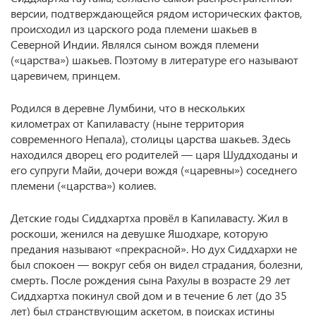
версии, подтверждающейся рядом исторических фактов,
происходил из царского рода племени шакьев в
Северной Индии. Являлся сыном вождя племени
(«царства») шакьев. Поэтому в литературе его называют
царевичем, принцем.
Родился в деревне Лумбини, что в нескольких
километрах от Капилавасту (ныне территория
современного Непала), столицы царства шакьев. Здесь
находился дворец его родителей — царя Шуддходаны и
его супруги Майи, дочери вождя («царевны») соседнего
племени («царства») колиев.
Детские годы Сиддхартха провёл в Капилавасту. Жил в
роскоши, женился на девушке Яшодхаре, которую
предания называют «прекрасной». Но дух Сиддхархи не
был спокоен — вокруг себя он видел страдания, болезни,
смерть. После рождения сына Рахулы в возрасте 29 лет
Сиддхартха покинул свой дом и в течение 6 лет (до 35
лет) был странствующим аскетом, в поисках истины