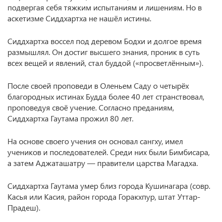
подвергая себя тяжким испытаниям и лишениям. Но в
аскетизме Сиддхартха не нашёл истины.
Сиддхартха воссел под деревом Бодхи и долгое время
размышлял. Он достиг высшего знания, проник в суть
всех вещей и явлений, стал буддой («просветлённым»).
После своей проповеди в Оленьем Саду о четырёх
благородных истинах Будда более 40 лет странствовал,
проповедуя своё учение. Согласно преданиям,
Сиддхартха Гаутама прожил 80 лет.
На основе своего учения он основал сангху, имел
учеников и последователей. Среди них были Бимбисара,
а затем Аджаташатру — правители царства Магадха.
Сиддхартха Гаутама умер близ города Кушинагара (совр.
Касья или Касия, район города Горакхпур, штат Уттар-
Прадеш).