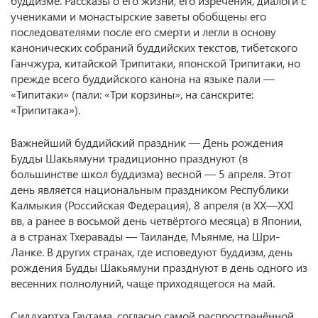
буддизме. Рассказы о его жизни, его изречения, диалоги с
учениками и монастырские заветы обобщены его
последователями после его смерти и легли в основу
канонических собраний буддийских текстов, тибетского
Ганчжура, китайской Трипитаки, японской Трипитаки, но
прежде всего буддийского канона на языке пали —
«Типитаки» (пали: «Три корзины», на санскрите:
«Трипитака»).
Важнейший буддийский праздник — День рождения
Будды Шакьямуни традиционно празднуют (в
большинстве школ буддизма) весной — 5 апреля. Этот
день является национальным праздником Республики
Калмыкия (Российская Федерация), 8 апреля (в ХХ—XXI
вв, а ранее в восьмой день четвёртого месяца) в Японии,
а в странах Тхеравады — Таиланде, Мьянме, на Шри-
Ланке. В других странах, где исповедуют буддизм, день
рождения Будды Шакьямуни празднуют в день одного из
весенних полнолуний, чаще приходящегося на май.
Сиддхартха Гаутама, согласно самой распространённой