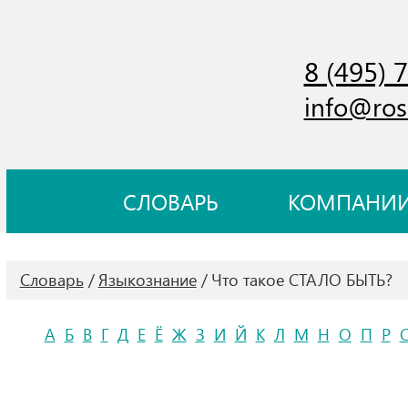
8 (495) 
info@ros
СЛОВАРЬ
КОМПАНИ
Словарь
Языкознание
Что такое СТАЛО БЫТЬ?
А
Б
В
Г
Д
Е
Ё
Ж
З
И
Й
К
Л
М
Н
О
П
Р