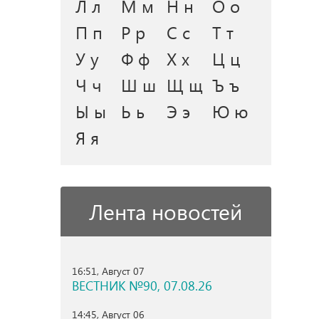
Л л
М м
Н н
О о
П п
Р р
С с
Т т
У у
Ф ф
Х х
Ц ц
Ч ч
Ш ш
Щ щ
Ъ ъ
Ы ы
Ь ь
Э э
Ю ю
Я я
Лента новостей
16:51, Август 07
ВЕСТНИК №90, 07.08.26
14:45, Август 06