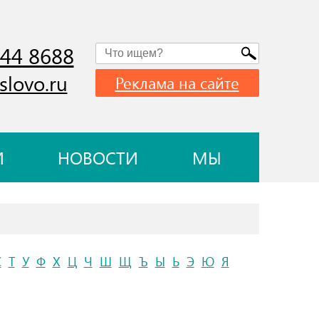
744 8688
slovo.ru
Реклама на сайте
И
НОВОСТИ
МЫ
С
Т
У
Ф
Х
Ц
Ч
Ш
Щ
Ъ
Ы
Ь
Э
Ю
Я