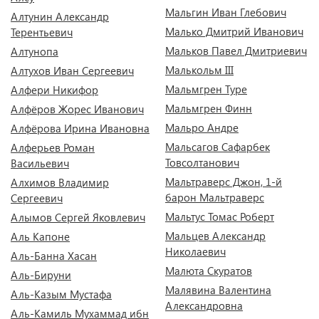
Мальгин Иван Глебович
Алтунин Александр
Малько Дмитрий Иванович
Терентьевич
Мальков Павел Дмитриевич
Алтунопа
Малькольм III
Алтухов Иван Сергеевич
Мальмгрен Туре
Алфери Никифор
Мальмгрен Финн
Алфёров Жорес Иванович
Мальро Андре
Алфёрова Ирина Ивановна
Мальсагов Сафарбек
Алферьев Роман
Товсолтанович
Васильевич
Мальтраверс Джон, 1-й
Алхимов Владимир
барон Мальтраверс
Сергеевич
Мальтус Томас Роберт
Алымов Сергей Яковлевич
Мальцев Александр
Аль Капоне
Николаевич
Аль-Банна Хасан
Малюта Скуратов
Аль-Бируни
Малявина Валентина
Аль-Казым Мустафа
Александровна
Аль-Камиль Мухаммад ибн