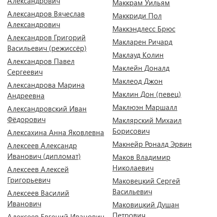
Александрович
Маккрам Уильям
Александров Вячеслав
Маккриди Пол
Александрович
Маккэндлесс Брюс
Александров Григорий
Макларен Ричард
Васильевич (режиссёр)
Маклауд Колин
Александров Павел
Маклейн Доналд
Сергеевич
Маклеод Джон
Александрова Марина
Маклин Дон (певец)
Андреевна
Маклюэн Маршалл
Александровский Иван
Фёдорович
Маклярский Михаил
Борисович
Алексахина Анна Яковлевна
Макнейр Роналд Эрвин
Алексеев Александр
Иванович (дипломат)
Маков Владимир
Николаевич
Алексеев Алексей
Григорьевич
Маковецкий Сергей
Васильевич
Алексеев Василий
Иванович
Маковицкий Душан
Петрович
Алексеев Евгений Иванович