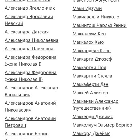
Александр Ягеллончик
Маки Идзуми
Александр Ярославич
Макиавелли Никколо
Невский
Макинтош Чарльз Ренни
Александра Датская
Маккаллум Кен
Александра Николаевна
Маккалох Хью
Александра Павловна
Маккарделл Клэр
Александра Фёдоровна
Маккарти Джозеф
(жена Николая I)
Маккартни Пол
Александра Фёдоровна
Маккартни Стелла
(жена Николая II)
Маккаферти Дэн
Александров Александр
Маккей Алистер
Васильевич
Маккензи Александр
Александров Анатолий
(путешественник)
Николаевич
Маккерди Джеймс
Александров Анатолий
Макколлум Эльмер Вернер
Петрович
Маккорд Джеймс
Александров Борис