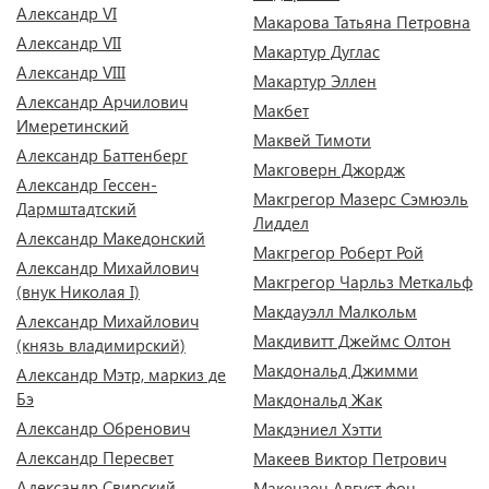
Александр VI
Макарова Татьяна Петровна
Александр VII
Макартур Дуглас
Александр VIII
Макартур Эллен
Александр Арчилович
Макбет
Имеретинский
Маквей Тимоти
Александр Баттенберг
Макговерн Джордж
Александр Гессен-
Макгрегор Мазерс Сэмюэль
Дармштадтский
Лиддел
Александр Македонский
Макгрегор Роберт Рой
Александр Михайлович
Макгрегор Чарльз Меткальф
(внук Николая I)
Макдауэлл Малкольм
Александр Михайлович
Макдивитт Джеймс Олтон
(князь владимирский)
Макдональд Джимми
Александр Мэтр, маркиз де
Бэ
Макдональд Жак
Александр Обренович
Макдэниел Хэтти
Александр Пересвет
Макеев Виктор Петрович
Александр Свирский
Макензен Август фон