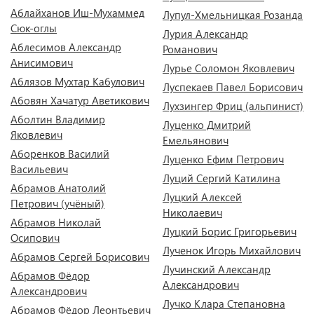
Аблайханов Иш-Мухаммед
Лупул-Хмельницкая Розанда
Сюк-оглы
Лурия Александр
Аблесимов Александр
Романович
Анисимович
Лурье Соломон Яковлевич
Аблязов Мухтар Кабулович
Луспекаев Павел Борисович
Абовян Хачатур Аветикович
Лухзингер Фриц (альпинист)
Аболтин Владимир
Луценко Дмитрий
Яковлевич
Емельянович
Аборенков Василий
Луценко Ефим Петрович
Васильевич
Луций Сергий Катилина
Абрамов Анатолий
Луцкий Алексей
Петрович (учёный)
Николаевич
Абрамов Николай
Луцкий Борис Григорьевич
Осипович
Лученок Игорь Михайлович
Абрамов Сергей Борисович
Лучинский Александр
Абрамов Фёдор
Александрович
Александрович
Лучко Клара Степановна
Абрамов Фёдор Леонтьевич