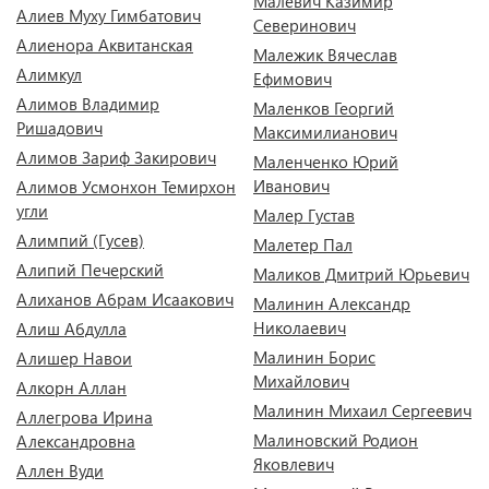
Малевич Казимир
Алиев Муху Гимбатович
Северинович
Алиенора Аквитанская
Малежик Вячеслав
Алимкул
Ефимович
Алимов Владимир
Маленков Георгий
Ришадович
Максимилианович
Алимов Зариф Закирович
Маленченко Юрий
Иванович
Алимов Усмонхон Темирхон
угли
Малер Густав
Алимпий (Гусев)
Малетер Пал
Алипий Печерский
Маликов Дмитрий Юрьевич
Алиханов Абрам Исаакович
Малинин Александр
Николаевич
Алиш Абдулла
Малинин Борис
Алишер Навои
Михайлович
Алкорн Аллан
Малинин Михаил Сергеевич
Аллегрова Ирина
Малиновский Родион
Александровна
Яковлевич
Аллен Вуди