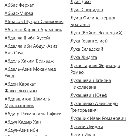
Луис Джо
Аббас Ферхат
Луис Спиридон
Аббас-Мирза
Луиш Филипе, герцог
Аббасов Шухрат Салихович
Браганса
Абгарян Карлен Арамович
Лука (Войно-Ясенецкий)
Абдалла II ибн Хусейн
Лука (евангелист)
Абдалла ибн Абдул-Азиз
Лука Елладский
Аль Сауд
Лука Жидята
Абдель Хаким Белхадж
Лукас Гарсия Фернандо
Абдель-Азиз Мохаммед
Ромео
Ульд
Лукашевич Татьяна
Абден Каракат
Николаевна
Жаксылыккызы
Лукашевич Юзеф
Абдрашитов Шамиль
Лукашенко Александр
Мунасыпович
Григорьевич
Абду-р-Рахман аль-Гафики
Лукашик Иван Романович
Абдул Кадыр Хан
Лукени Луиджи
Абдул-Азиз ибн
Лукин Иван