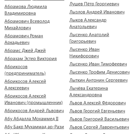
Лушев Пётр Георгиевич
Абрамова Людмила
Лызлов Андрей Иванович
Владимировна
Лыков Александр
Абрамович Всеволод
Анатольевич
Михайлович
Лысенко Анатолий
Абрамович Роман
Григорьевич
Аркадьевич
Лысенко Иван
Абрамс Джей Джей
Никифорович
Абрахам Эстер Виктория
Лысенко Иван Тимофеевич
Абрикосов
Лысенко Трофим Денисович
(предприниматель)
Лыткин Антонин Сергеевич
Абрикосов Алексей
Алексеевич
Лычёва Екатерина
Александровна
Абрикосов Алексей
Иванович (промышленник)
Львов Алексей Фёдорович
Абрикосов Андрей Львович
Львов Георгий Евгеньевич
Абу Абдалла Мохаммед II
Львов Григорий Васильевич
Абу Бакр Мухаммад ар-Рази
Львов Сергей Лаврентьевич