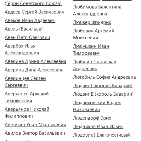
(Герой Советского Союза)
Любимова Валентина
Авдеев Сергей Васильевич
Александровна
Авеков Иван Авдеевич
Любкер Фридрих
Авель (Васильев)
Любович Артемий
Авен Пётр Олегович
Моисеевич
Авербах Илья
Любушкин Иван
Александрович
Тимофеевич
Аверина Арина Алексеевна
Любшин Станислав
Андреевич
Аверина Дина Алексеевна
Люгебиль София Андреевна
Аверинцев Сергей
Сергеевич
Людвиг I (король Баварии)
Аверченко Аркадий
Людвиг II (король Баварии)
Тимофеевич
Людвиковский Вадим
Аверьянов Николай
Николаевич
Филиппович
Людендорф Эрих
Аветисян Унан Мкртычевич
Людников Иван Ильич
Авилов Виктор Васильевич
Людовик I Благочестивый