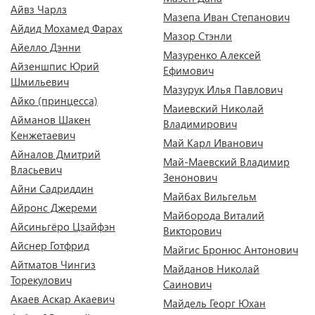
Айвз Чарлз
Мазепа Иван Степанович
Айдид Мохамед Фарах
Мазор Стэнли
Айелло Дэнни
Мазуренко Алексей
Айзеншпис Юрий
Ефимович
Шмильевич
Мазурук Илья Павлович
Айко (принцесса)
Маиевский Николай
Айманов Шакен
Владимирович
Кенжетаевич
Май Карл Иванович
Айналов Дмитрий
Май-Маевский Владимир
Власьевич
Зенонович
Айни Садриддин
Майбах Вильгельм
Айронс Джереми
Майборода Виталий
Айсиньгёро Цзайфэн
Викторович
Айснер Готфрид
Майгис Бронюс Антонович
Айтматов Чингиз
Майданов Николай
Торекулович
Саинович
Акаев Аскар Акаевич
Майдель Георг Юхан