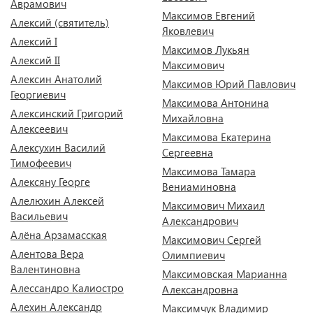
Аврамович
Максимов Евгений
Алексий (святитель)
Яковлевич
Алексий I
Максимов Лукьян
Алексий II
Максимович
Алексин Анатолий
Максимов Юрий Павлович
Георгиевич
Максимова Антонина
Алексинский Григорий
Михайловна
Алексеевич
Максимова Екатерина
Алексухин Василий
Сергеевна
Тимофеевич
Максимова Тамара
Алексяну Георге
Вениаминовна
Алелюхин Алексей
Максимович Михаил
Васильевич
Александрович
Алёна Арзамасская
Максимович Сергей
Алентова Вера
Олимпиевич
Валентиновна
Максимовская Марианна
Алессандро Калиостро
Александровна
Алехин Александр
Максимчук Владимир