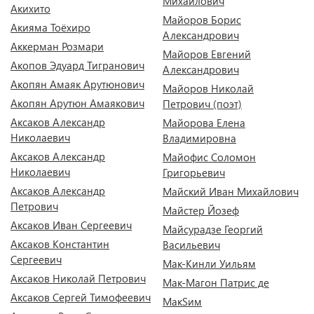
Михайлович
Акихито
Майоров Борис
Акияма Тоёхиро
Александрович
Аккерман Розмари
Майоров Евгений
Акопов Эдуард Тигранович
Александрович
Акопян Амаяк Арутюнович
Майоров Николай
Акопян Арутюн Амаякович
Петрович (поэт)
Аксаков Александр
Майорова Елена
Николаевич
Владимировна
Аксаков Александр
Майофис Соломон
Николаевич
Григорьевич
Аксаков Александр
Майский Иван Михайлович
Петрович
Майстер Йозеф
Аксаков Иван Сергеевич
Майсурадзе Георгий
Аксаков Константин
Васильевич
Сергеевич
Мак-Кинли Уильям
Аксаков Николай Петрович
Мак-Магон Патрис де
Аксаков Сергей Тимофеевич
МакSим