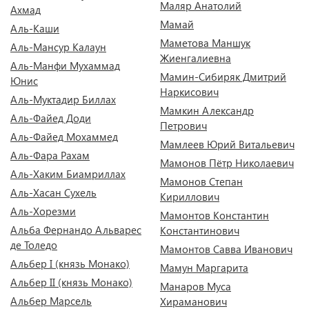
Маляр Анатолий
Ахмад
Мамай
Аль-Каши
Маметова Маншук
Аль-Мансур Калаун
Жиенгалиевна
Аль-Манфи Мухаммад
Мамин-Сибиряк Дмитрий
Юнис
Наркисович
Аль-Муктадир Биллах
Мамкин Александр
Аль-Файед Доди
Петрович
Аль-Файед Мохаммед
Мамлеев Юрий Витальевич
Аль-Фара Рахам
Мамонов Пётр Николаевич
Аль-Хаким Биамриллах
Мамонов Степан
Аль-Хасан Сухель
Кириллович
Аль-Хорезми
Мамонтов Константин
Альба Фернандо Альварес
Константинович
де Толедо
Мамонтов Савва Иванович
Альбер I (князь Монако)
Мамун Маргарита
Альбер II (князь Монако)
Манаров Муса
Альбер Марсель
Хираманович