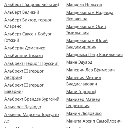
Альберт I (король Бельгии)
Мандела Нельсон
Альберт Великий
Мандельштам Надежда
Яковлевна
Альберт Виктор, герцог
Кларенс
Мандельштам Осип
Эмильевич
Альберт Саксен-Кобург-
Готский
Мандельштам Юрий
Владимирович
Альберти Доменико
Мандрыка Пётр Васильевич
Альбинони Томазо
Мане Эдуард
Альбрехт (герцог Пруссии)
Маневич Лев Ефимович
Альбрехт III (герцог
Австрии)
Маневич Михаил
Владиславович
Альбрехт III (герцог
Баварии)
Мани (пророк)
Альбрехт Бранденбургский
Манизер Матвей
Генрихович
Альварес Эдуардо
Манин Людовико
Альвеар Марсело Торкуато
де
Манита Архип Самойлович