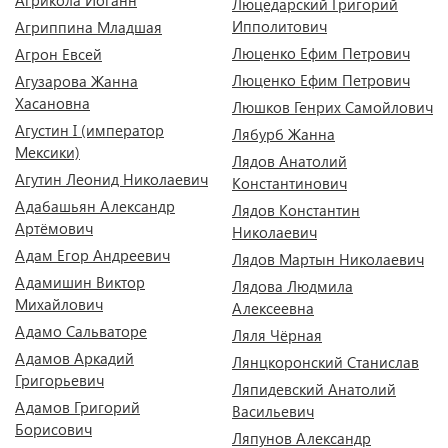
Агрикола Иоганн
Люцедарский Григорий
Ипполитович
Агриппина Младшая
Люценко Ефим Петрович
Агрон Евсей
Люценко Ефим Петрович
Агузарова Жанна
Хасановна
Люшков Генрих Самойлович
Агустин I (император
Лябурб Жанна
Мексики)
Лядов Анатолий
Агутин Леонид Николаевич
Константинович
Адабашьян Александр
Лядов Константин
Артёмович
Николаевич
Адам Егор Андреевич
Лядов Мартын Николаевич
Адамишин Виктор
Лядова Людмила
Михайлович
Алексеевна
Адамо Сальваторе
Ляля Чёрная
Адамов Аркадий
Лянцкоронский Станислав
Григорьевич
Ляпидевский Анатолий
Адамов Григорий
Васильевич
Борисович
Ляпунов Александр