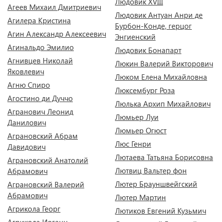
Людовик XVIII
Агеев Михаил Дмитриевич
Людовик Антуан Анри де
Агилера Кристина
Бурбон-Конде, герцог
Агин Александр Алексеевич
Энгиенский
Агинальдо Эмилио
Людовик Бонапарт
Агнивцев Николай
Люкин Валерий Викторович
Яковлевич
Люком Елена Михайловна
Агню Спиро
Люксембург Роза
Агостино ди Дуччо
Люлька Архип Михайлович
Агранович Леонид
Люмьер Луи
Данилович
Люмьер Огюст
Аграновский Абрам
Люс Генри
Давидович
Лютаева Татьяна Борисовна
Аграновский Анатолий
Лютвиц Вальтер фон
Абрамович
Лютер Брауншвейгский
Аграновский Валерий
Абрамович
Лютер Мартин
Агрикола Георг
Лютиков Евгений Кузьмич