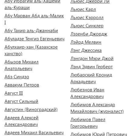
Абу Ибрагим аль-Хашеми
Льюис Джерри Ли
аль-Кураши
Льюис Карл
Абу Марван Абд аль-Малик
Льюис Кэрролл
I
Льюис Синклер
Абу Тахир аль-Джаннаби
Лэзенби Джордж
Абуладзе Тенгиз Евгеньевич
Лэйрд Мелвин
Абулхаир-хан (Казахское
Лэнг Джессика
ханство)
Лэнгдон Мэри Джой
Абызов Михаил
Лэнд Эдвин Герберт
Анатольевич
Любарский Кронид
Абэ Синдзо
Аркадьевич
Аввакум Петров
Любезнов Иван
Август III
Александрович
Август Сильный
Любимов Александр
Августин (Виноградский)
Михайлович (журналист)
Авдеев Алексей
Любимов Павел
Александрович
Григорьевич
Авдеев Михаил Васильевич
Любимов Юрий Петрович