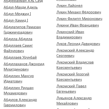
Абдуррахман Аль Сауд
Лукин Лайонел
Абдул-Махди Адиль
Лукин Михаил Фёдорович
Абдул-Меджид I
Лукин Филипп Миронович
Абдул-Хамид I
Лукини Иван Францевич
Абдулатипов Рамазан
Лукинский Иван
Гаджимурадович
Владимирович
Абдулла Абдулла
Луков Леонид Давидович
Абдуллаев Самиг
Лукомский Александр
Файзулович
Сергеевич
Абдуллаев Урунбай
Лукомский Владислав
Абдуллаханов Джонрид
Крескентьевич
Мухитдинович
Лукомский Георгий
Абдуллин Мансур
Крескентьевич
Идиатович
Лукомский Павел
Абдуллин Раушан
Евгеньевич
Мухамедович
Лукьянов Александр
Абдулов Александр
Михайлович
Гавриилович