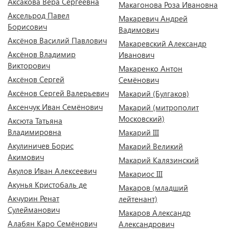
Аксакова Вера Сергеевна
Макагонова Роза Ивановна
Аксельрод Павел
Макаревич Андрей
Борисович
Вадимович
Аксёнов Василий Павлович
Макаревский Александр
Аксёнов Владимир
Иванович
Викторович
Макаренко Антон
Аксёнов Сергей
Семёнович
Аксёнов Сергей Валерьевич
Макарий (Булгаков)
Аксенчук Иван Семёнович
Макарий (митрополит
Московский)
Аксюта Татьяна
Владимировна
Макарий III
Акулиничев Борис
Макарий Великий
Акимович
Макарий Калязинский
Акулов Иван Алексеевич
Макариос III
Акунья Кристобаль де
Макаров (младший
Акчурин Ренат
лейтенант)
Сулейманович
Макаров Александр
Алабян Каро Семёнович
Александрович