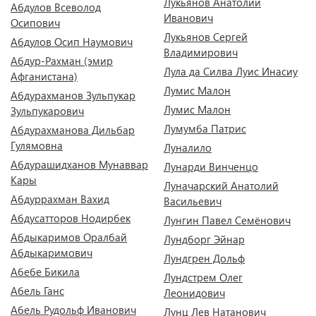
Лукьянов Анатолий
Абдулов Всеволод
Иванович
Осипович
Лукьянов Сергей
Абдулов Осип Наумович
Владимирович
Абдур-Рахман (эмир
Лула да Силва Луис Инасиу
Афганистана)
Лумис Малон
Абдурахманов Зульпукар
Лумис Малон
Зульпукарович
Лумумба Патрис
Абдурахманова Дильбар
Гулямовна
Луналило
Абдурашидханов Мунаввар
Лунарди Винченцо
Кары
Луначарский Анатолий
Абдуррахман Вахид
Васильевич
Абдусатторов Нодирбек
Лунгин Павел Семёнович
Абдыкаримов Оралбай
Лундборг Эйнар
Абдыкаримович
Лундгрен Дольф
Абебе Бикила
Лундстрем Олег
Абель Ганс
Леонидович
Абель Рудольф Иванович
Лунц Лев Натанович