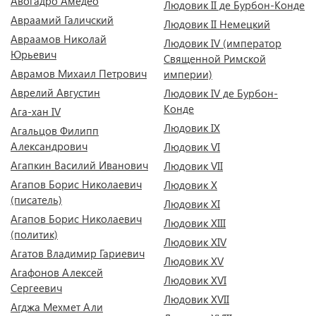
Авогадро Амедео
Людовик II де Бурбон-Конде
Авраамий Галичский
Людовик II Немецкий
Авраамов Николай
Людовик IV (император
Юрьевич
Священной Римской
Аврамов Михаил Петрович
империи)
Аврелий Августин
Людовик IV де Бурбон-
Конде
Ага-хан IV
Людовик IX
Агальцов Филипп
Александрович
Людовик VI
Агапкин Василий Иванович
Людовик VII
Агапов Борис Николаевич
Людовик X
(писатель)
Людовик XI
Агапов Борис Николаевич
Людовик XIII
(политик)
Людовик XIV
Агатов Владимир Гариевич
Людовик XV
Агафонов Алексей
Людовик XVI
Сергеевич
Людовик XVII
Агджа Мехмет Али