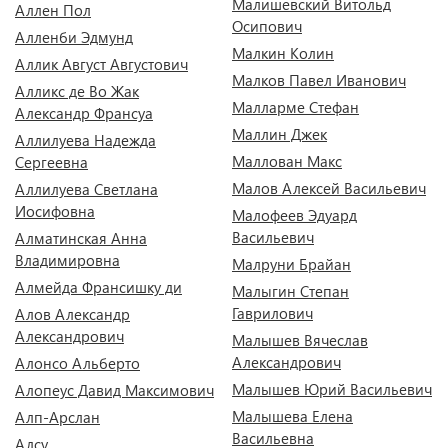
Малишевский Витольд
Аллен Пол
Осипович
Алленби Эдмунд
Малкин Колин
Аллик Август Августович
Малков Павел Иванович
Алликс де Во Жак
Малларме Стефан
Александр Франсуа
Маллин Джек
Аллилуева Надежда
Маллован Макс
Сергеевна
Малов Алексей Васильевич
Аллилуева Светлана
Иосифовна
Малофеев Эдуард
Васильевич
Алматинская Анна
Владимировна
Малруни Брайан
Алмейда Франсишку ди
Малыгин Степан
Гаврилович
Алов Александр
Александрович
Малышев Вячеслав
Александрович
Алонсо Альберто
Малышев Юрий Васильевич
Алопеус Давид Максимович
Малышева Елена
Алп-Арслан
Васильевна
Алсу