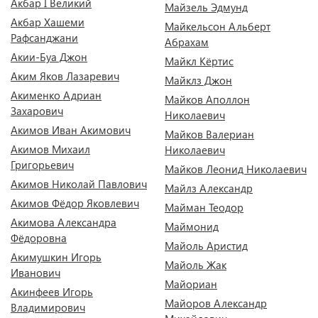
Акбар I Великий
Майзель Эдмунд
Акбар Хашеми
Майкельсон Альберт
Рафсанджани
Абрахам
Акии-Буа Джон
Майкл Кёртис
Аким Яков Лазаревич
Майклз Джон
Акименко Адриан
Майков Аполлон
Захарович
Николаевич
Акимов Иван Акимович
Майков Валериан
Акимов Михаил
Николаевич
Григорьевич
Майков Леонид Николаевич
Акимов Николай Павлович
Майлз Александр
Акимов Фёдор Яковлевич
Майман Теодор
Акимова Александра
Маймонид
Фёдоровна
Майоль Аристид
Акимушкин Игорь
Майоль Жак
Иванович
Майориан
Акинфеев Игорь
Майоров Александр
Владимирович