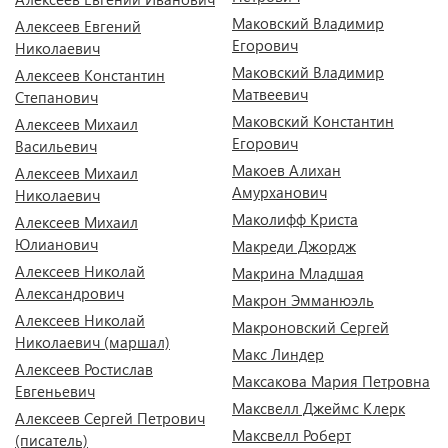
Маковский Владимир
Алексеев Евгений
Егорович
Николаевич
Маковский Владимир
Алексеев Константин
Матвеевич
Степанович
Маковский Константин
Алексеев Михаил
Егорович
Васильевич
Макоев Алихан
Алексеев Михаил
Амурханович
Николаевич
Маколифф Криста
Алексеев Михаил
Юлианович
Макреди Джордж
Алексеев Николай
Макрина Младшая
Александрович
Макрон Эмманюэль
Алексеев Николай
Макроновский Сергей
Николаевич (маршал)
Макс Линдер
Алексеев Ростислав
Максакова Мария Петровна
Евгеньевич
Максвелл Джеймс Клерк
Алексеев Сергей Петрович
Максвелл Роберт
(писатель)