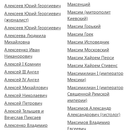
Максенций
Алексеев Юрий Георгиевич
Максим (митрополит
Алексеев Юрий Георгиевич
Киевский)
(журналист)
Максим Горький
Алексеев Юрий Георгиевич
Максим Грек
Алексеева Людмила
Михайловна
Максим Исповедник
Алексеенко Иван
Максим Московский
Никанорович
Максим Хайрем Перси
Алексей I Комнин
Максим Хайрем Стивенс
Алексей III Ангел
Максимилиан I (император
Алексей IV Ангел
Мексики)
Алексей Михайлович
Максимилиан I (император
Священной Римской
Алексей Николаевич
империи)
Алексей Петрович
Максимов Александр
Алексей Телышев и
Александрович (гистолог)
Вячеслав Пиксаев
Максимов Владимир
Алексенко Владимир
Евсеевич