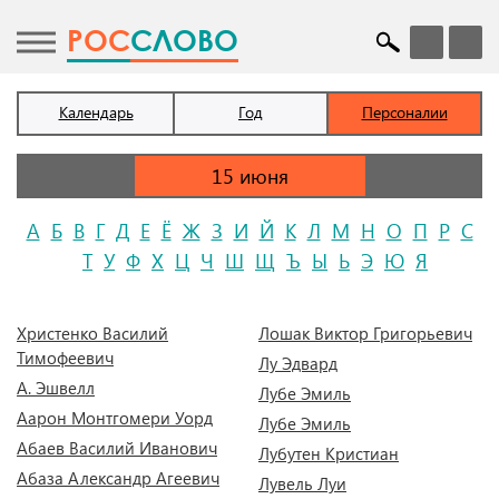
POC
СЛОВО
Календарь
Год
Персоналии
А
Б
В
Г
Д
Е
Ё
Ж
З
И
Й
К
Л
М
Н
О
П
Р
С
Т
У
Ф
Х
Ц
Ч
Ш
Щ
Ъ
Ы
Ь
Э
Ю
Я
Xристенко Василий
Лошак Виктор Григорьевич
Тимофеевич
Лу Эдвард
А. Эшвелл
Лубе Эмиль
Аарон Монтгомери Уорд
Лубе Эмиль
Абаев Василий Иванович
Лубутен Кристиан
Абаза Александр Агеевич
Лувель Луи