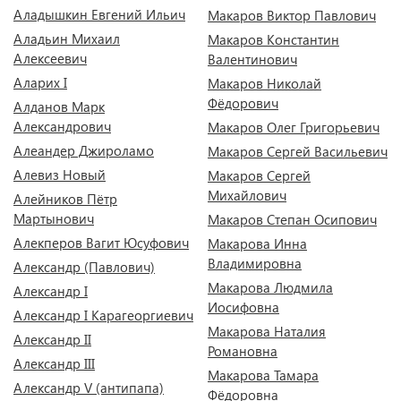
Аладышкин Евгений Ильич
Макаров Виктор Павлович
Аладьин Михаил
Макаров Константин
Алексеевич
Валентинович
Аларих I
Макаров Николай
Фёдорович
Алданов Марк
Александрович
Макаров Олег Григорьевич
Алеандер Джироламо
Макаров Сергей Васильевич
Алевиз Новый
Макаров Сергей
Михайлович
Алейников Пётр
Мартынович
Макаров Степан Осипович
Алекперов Вагит Юсуфович
Макарова Инна
Владимировна
Александр (Павлович)
Макарова Людмила
Александр I
Иосифовна
Александр I Карагеоргиевич
Макарова Наталия
Александр II
Романовна
Александр III
Макарова Тамара
Александр V (антипапа)
Фёдоровна