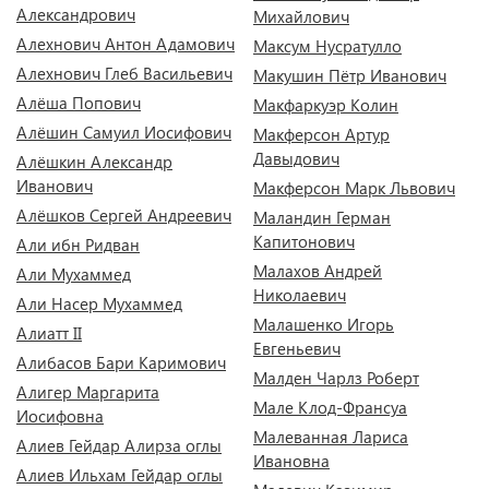
Александрович
Михайлович
Алехнович Антон Адамович
Максум Нусратулло
Алехнович Глеб Васильевич
Макушин Пётр Иванович
Алёша Попович
Макфаркуэр Колин
Алёшин Самуил Иосифович
Макферсон Артур
Давыдович
Алёшкин Александр
Иванович
Макферсон Марк Львович
Алёшков Сергей Андреевич
Маландин Герман
Капитонович
Али ибн Ридван
Малахов Андрей
Али Мухаммед
Николаевич
Али Насер Мухаммед
Малашенко Игорь
Алиатт II
Евгеньевич
Алибасов Бари Каримович
Малден Чарлз Роберт
Алигер Маргарита
Мале Клод-Франсуа
Иосифовна
Малеванная Лариса
Алиев Гейдар Алирза оглы
Ивановна
Алиев Ильхам Гейдар оглы