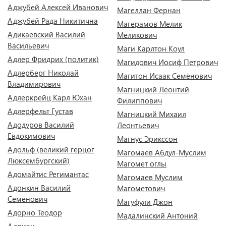
Аджубей Алексей Иванович
Магеллан Фернан
Аджубей Рада Никитична
Магерамов Мелик
Адикаевский Василий
Меликович
Васильевич
Маги Карлтон Коул
Адлер Фридрих (политик)
Магидович Иосиф Петрович
Адлерберг Николай
Магитон Исаак Семёнович
Владимирович
Магницкий Леонтий
Адлеркрейц Карл Юхан
Филиппович
Адлерфельт Густав
Магницкий Михаил
Адодуров Василий
Леонтьевич
Евдокимович
Магнус Эрикссон
Адольф (великий герцог
Магомаев Абдул-Муслим
Люксембургский)
Магомет оглы
Адомайтис Регимантас
Магомаев Муслим
Адонкин Василий
Магометович
Семёнович
Магуфули Джон
Адорно Теодор
Мадалинский Антоний