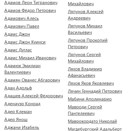
Адамов Леон Тигранович
Михайлович
Адамов Фёдор Петрович
Ляпунов Алексей
Андреевич
Адамович Алесь
Ляпунов Михаил
Адамович Павел
Васильевич
Адамс Джон
Ляпунов Прокопий
Адамс Джон Куинси
Петрович
Адамс Дуглас
Ляпунов Сергей
Адамс Михаил Иванович
Михайлович
Адамюк Эмилиан
Ляхов Владимир
Валентиевич
Афанасьевич
Адамян Ованес Абгарович
Ляхов Яков Яковлевич
Адан Адольф
Лячин Геннадий Петрович
Адашев Алексей Фёдорович
Мабини Аполинарио
Аденауэр Конрад
Мавроди Сергей
Адер Клеман
Пантелеевич
Адер Янош
Маврокордато Николай
Аджани Изабель
Магдебургский Адальберт