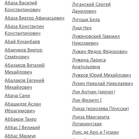
Абаза Василий
Луганский Сергей
Константинович
Данилович
Абаза Виктор Афанасьевич
Лугоши Бела
Абаза Константин
Лудд Нед
Константинович
Луженовский Гавриил
Абай Кунанбаев
Николаевич
Абакумов Виктор
Лужин Фёдор Фёдорович
Семёнович
Лужина Лариса
Абалаков Виталий
Анатольевна
Михайлович
Лужков Юрий Михайлович
Абалаков Евгений
Лузин Николай Николаевич
Михайлович
Луи Антуан (хирург)
Абача Сани
Луи-Филипп I
Абашидзе Аслан
Луиза (королева Пруссии)
Ибрагимович
Луиза Маргарита
Аббакри Тахер
Лотарингская
Аббас I Великий
Луис де Аро и Гусман
Аббас Махмуд